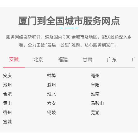
厦门到全国城市服务网点
服务网络强势铺开，遍及国内 300 余城市及地区，配送触角深入乡
镇，全力击破 “最后一公里” 难题，贴心服务到家门。
安徽
北京
福建
甘肃
广东
广
安庆
蚌埠
亳州
池州
滁州
阜阳
合肥
淮北
淮南
黄山
六安
马鞍山
宿州
铜陵
芜湖
宣城