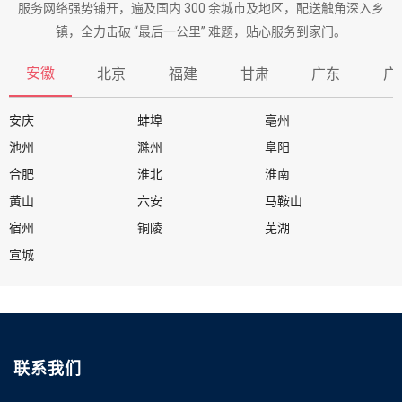
服务网络强势铺开，遍及国内 300 余城市及地区，配送触角深入乡
镇，全力击破 “最后一公里” 难题，贴心服务到家门。
安徽
北京
福建
甘肃
广东
广
安庆
蚌埠
亳州
池州
滁州
阜阳
合肥
淮北
淮南
黄山
六安
马鞍山
宿州
铜陵
芜湖
宣城
联系我们