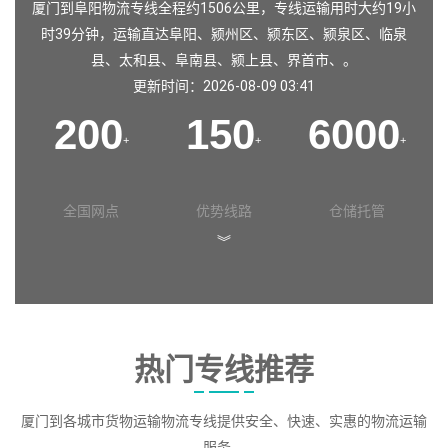
厦门到阜阳物流专线全程约1506公里，专线运输用时大约19小
时39分钟，运输直达
阜阳
、
颍州区
、
颍东区
、
颍泉区
、
临泉
县
、
太和县
、
阜南县
、
颍上县
、
界首市
、。
更新时间：2026-08-09 03:41
200
150
6000
+
+
+
全国网点
优势线路
仓储托管
︾
热门专线推荐
厦门到各城市货物运输物流专线提供安全、快速、实惠的物流运输
服务。