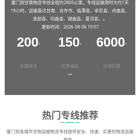
厦门到甘南物流专线全程约2805公里，专线运输用时大约1天
19小时，运输直达
甘南
、
合作市
、
临潭县
、
卓尼县
、
舟曲县
、
迭部县
、
玛曲县
、
碌曲县
、
夏河县
、。
更新时间：2026-08-06 19:07
200
150
6000
+
+
+
全国网点
优势线路
仓储托管
︾
热门专线推荐
厦门到各城市货物运输物流专线提供安全、快速、实惠的物流运输
服务。