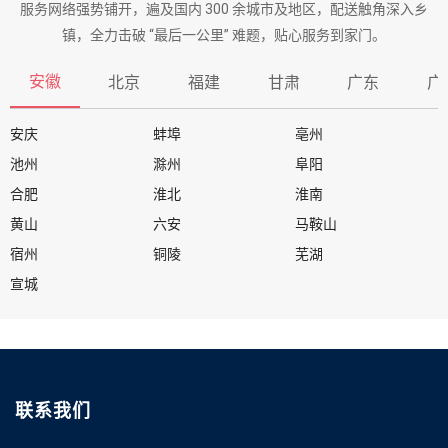
服务网络强势铺开，遍及国内 300 余城市及地区，配送触角深入乡
镇，全力击破 “最后一公里” 难题，贴心服务到家门。
安徽
北京
福建
甘肃
广东
广
安庆
蚌埠
亳州
池州
滁州
阜阳
合肥
淮北
淮南
黄山
六安
马鞍山
宿州
铜陵
芜湖
宣城
联系我们