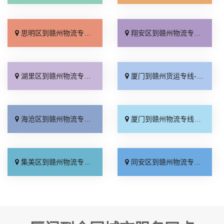
思明区到赣州物流专线_诚信经营「要几天到」
翔安区到赣州物流专线_损坏理赔「送货到门」
湖里区到赣州物流专线_直达往返「来电咨询」
厦门到赣州货运专线-厦门到赣州物流公司_要多少钱「全程定位」
海沧区到赣州物流专线_不随意加价「直达特快专线」
厦门到赣州物流专线_怎么收费「全境到达」
集美区到赣州物流专线_市县派送「要多少钱」
同安区到赣州物流专线_限时必达「物流拼车」