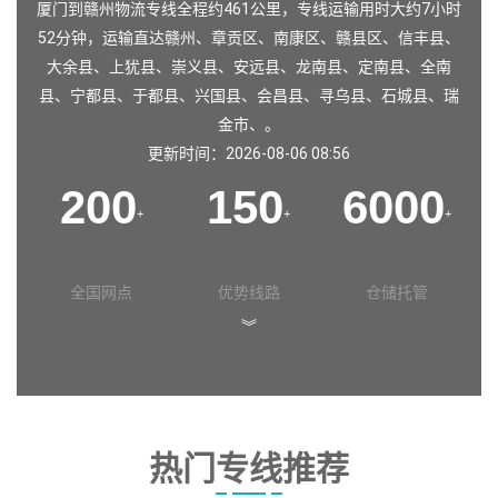
厦门到赣州物流专线全程约461公里，专线运输用时大约7小时
52分钟，运输直达
赣州
、
章贡区
、
南康区
、
赣县区
、
信丰县
、
大余县
、
上犹县
、
崇义县
、
安远县
、
龙南县
、
定南县
、
全南
县
、
宁都县
、
于都县
、
兴国县
、
会昌县
、
寻乌县
、
石城县
、
瑞
金市
、。
更新时间：2026-08-06 08:56
200
150
6000
+
+
+
全国网点
优势线路
仓储托管
︾
热门专线推荐