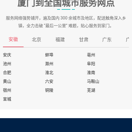
厦门到全国城市服务网点
服务网络强势铺开，遍及国内 300 余城市及地区，配送触角深入乡
镇，全力击破 “最后一公里” 难题，贴心服务到家门。
安徽
北京
福建
甘肃
广东
广
安庆
蚌埠
亳州
池州
滁州
阜阳
合肥
淮北
淮南
黄山
六安
马鞍山
宿州
铜陵
芜湖
宣城