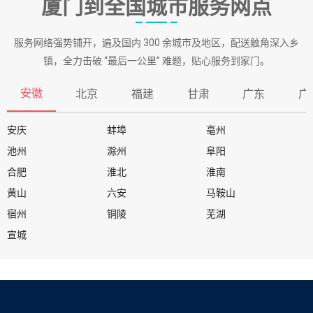
厦门到全国城市服务网点
服务网络强势铺开，遍及国内 300 余城市及地区，配送触角深入乡
镇，全力击破 “最后一公里” 难题，贴心服务到家门。
安徽
北京
福建
甘肃
广东
广
安庆
蚌埠
亳州
池州
滁州
阜阳
合肥
淮北
淮南
黄山
六安
马鞍山
宿州
铜陵
芜湖
宣城