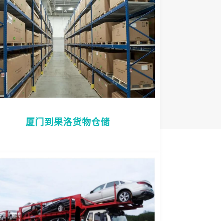
厦门到果洛货物仓储