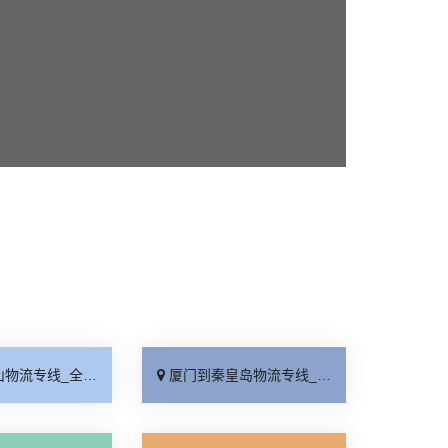
线_全境派送「收费介绍」
厦门到秦皇岛物流专线_高效运输「运保时效」