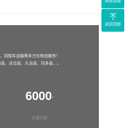
网站加盟
返回顶部
、回程车运输等多方位物流服务！
德县
、
达日县
、
久治县
、
玛多县
、。
6000
+
仓储托管