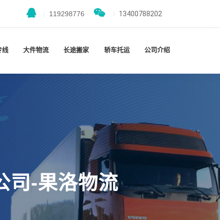
|
119298776
|
13400788202
专线
大件物流
长途搬家
轿车托运
公司介绍
公司-果洛物流