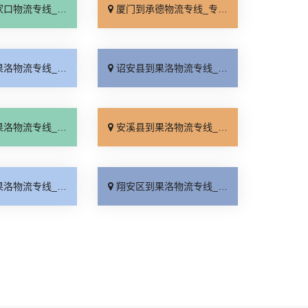
线_全境派送「多久能到」
厦门到承德物流专线_专业调车「合理收费」
线_门到门接送「按时送达」
诏安县到果洛物流专线_高效快运「多年经验」
线_随叫随到「放心物流」
安溪县到果洛物流专线_快速响应「计费标准」
线_门到门接送「按时送达」
翔安区到果洛物流专线_运价实惠「实时跟踪 」