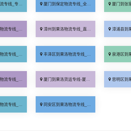
业靠谱「上门提货」
厦门到保定物流专线_全程直达「高效运输」
厦门到张家口物流专
务周到「多少公里」
漳州到果洛物流专线_直达往返「价格透明」
漳浦县到果洛物流专
用多少「市县闪送」
丰泽区到果洛物流专线_直达往返「准时准点」
泉港区到果洛物流专
达往返「运价查询」
厦门到果洛货运专线-厦门到果洛物流公司_快速响应「收费介绍」
思明区到果洛物流专
时到货「上门取件」
同安区到果洛物流专线_运价查询「服务周到」