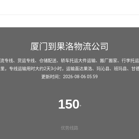
厦门到果洛物流公司
流专线、货运专线、仓储配送、轿车托运大件运输、搬厂搬家、行李托运
公里，专线运输用时大约2天3小时，运输直达
果洛
、
玛沁县
、
班玛县
、
甘
更新时间：2026-08-06 05:59
150
+
优势线路