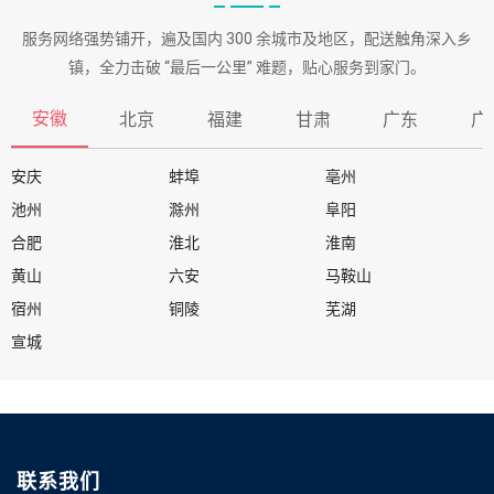
服务网络强势铺开，遍及国内 300 余城市及地区，配送触角深入乡
镇，全力击破 “最后一公里” 难题，贴心服务到家门。
安徽
北京
福建
甘肃
广东
广
安庆
蚌埠
亳州
池州
滁州
阜阳
合肥
淮北
淮南
黄山
六安
马鞍山
宿州
铜陵
芜湖
宣城
联系我们