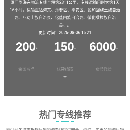
厦门到海东物流专线全程约2811公里，专线运输用时大约1天
16小时，运输直达
海东
、
乐都区
、
平安区
、
民和回族土族自治
县
、
互助土族自治县
、
化隆回族自治县
、
循化撒拉族自治
县
、。
更新时间：2026-08-06 15:21
200
150
6000
+
+
+
全国网点
优势线路
仓储托管
︾
热门专线推荐
厦门到各城市货物运输物流专线提供安全、快速、实惠的物流运输