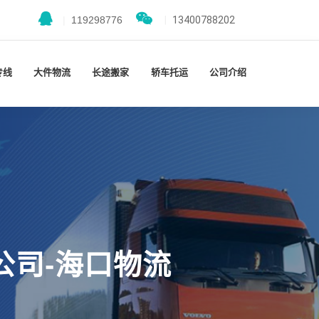
|
119298776
|
13400788202
专线
大件物流
长途搬家
轿车托运
公司介绍
公司-海口物流