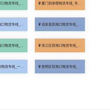
线_全境派送「多久能到」
厦门到承德物流专线_专业调车「合理收费」
线_直达到站「专线直达」
诏安县到海口物流专线_诚信经营「放心物流」
线_全境配送「费用多少」
洛江区到海口物流专线_快运直达「零担配货」
线_一站直达「专业调车」
思明区到海口物流专线_直通专线「计费标准」