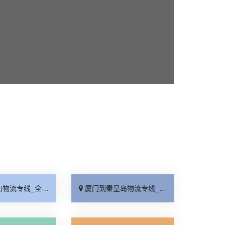
线_全境派送「收费介绍」
厦门到秦皇岛物流专线_高效运输「运保时效」