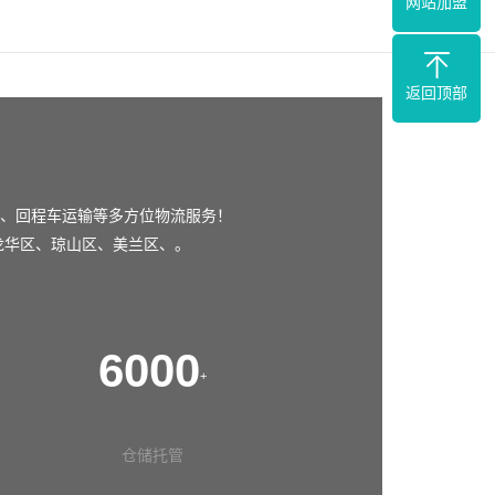
网站加盟
返回顶部
、回程车运输等多方位物流服务！
龙华区
、
琼山区
、
美兰区
、。
6000
+
仓储托管