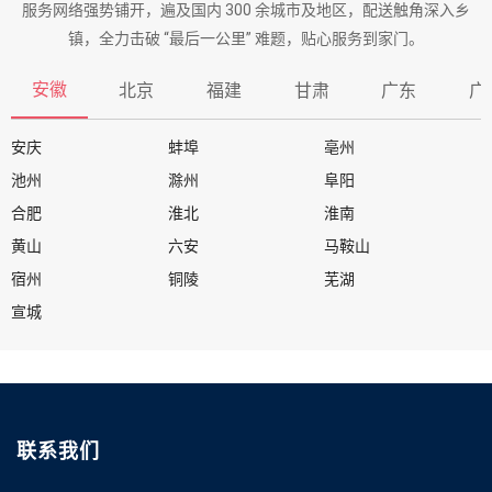
服务网络强势铺开，遍及国内 300 余城市及地区，配送触角深入乡
镇，全力击破 “最后一公里” 难题，贴心服务到家门。
安徽
北京
福建
甘肃
广东
广
安庆
蚌埠
亳州
池州
滁州
阜阳
合肥
淮北
淮南
黄山
六安
马鞍山
宿州
铜陵
芜湖
宣城
联系我们