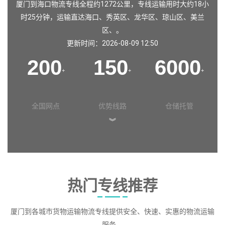
厦门到海口物流专线全程约1272公里，专线运输用时大约18小
时25分钟，运输直达
海口
、
秀英区
、
龙华区
、
琼山区
、
美兰
区
、。
更新时间：2026-08-09 12:50
200
150
6000
+
+
+
全国网点
优势线路
仓储托管
︾
热门专线推荐
厦门到各城市货物运输物流专线提供安全、快速、实惠的物流运输
服务。