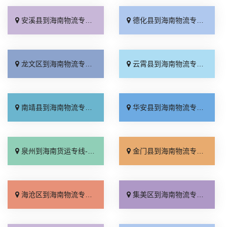
安溪县到海南物流专线_运价行情「高速快运」
德化县到海南物流专线_资质齐全「多久时间」
龙文区到海南物流专线_合同承运「全境配送」
云霄县到海南物流专线_运费多少「来电咨询」
南靖县到海南物流专线_几天到达「收费标准」
华安县到海南物流专线_零担配货「运保时效」
泉州到海南货运专线-泉州到海南物流公司_急你所需「不随意加价」
金门县到海南物流专线_价格实惠「急你所需」
海沧区到海南物流专线_直发全境「一站式托运」
集美区到海南物流专线_多久能到「价格透明」