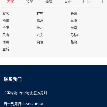
安徽
北京
福建
甘肃
广东
广
安庆
蚌埠
亳州
池州
滁州
阜阳
合肥
淮北
淮南
黄山
六安
马鞍山
宿州
铜陵
芜湖
宣城
联系我们
广圣物流--专业物流 服务周到
周一到周日08:30-18:30