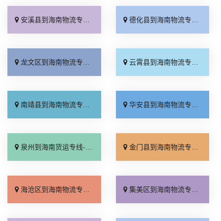
安溪县到海南物流专线_运价行情「高速快运」
德化县到海南物流专线_资质齐全「多久时间」
龙文区到海南物流专线_合同承运「全境配送」
云霄县到海南物流专线_运费多少「来电咨询」
南靖县到海南物流专线_几天到达「收费标准」
华安县到海南物流专线_零担配货「运保时效」
泉州到海南货运专线-泉州到海南物流公司_急你所需「不随意加价」
金门县到海南物流专线_价格实惠「急你所需」
海沧区到海南物流专线_直发全境「一站式托运」
集美区到海南物流专线_多久能到「价格透明」