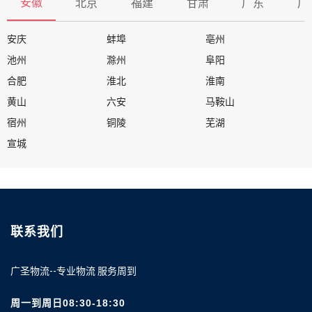
安徽
北京
福建
甘肃
广东
广
安庆
蚌埠
亳州
池州
滁州
阜阳
合肥
淮北
淮南
黄山
六安
马鞍山
宿州
铜陵
芜湖
宣城
联系我们
广圣物流--专业物流 服务周到
周一到周日08:30-18:30