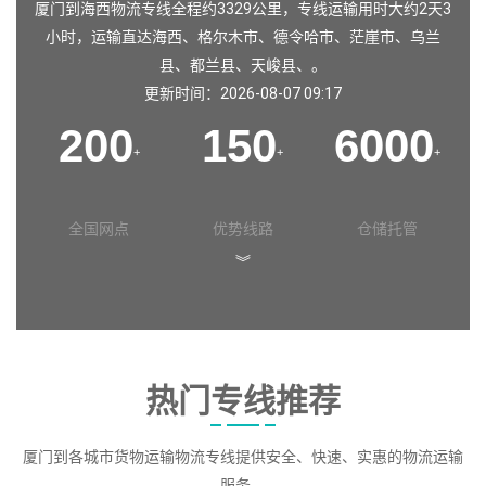
厦门到海西物流专线全程约3329公里，专线运输用时大约2天3
小时，运输直达
海西
、
格尔木市
、
德令哈市
、
茫崖市
、
乌兰
县
、
都兰县
、
天峻县
、。
更新时间：2026-08-07 09:17
200
150
6000
+
+
+
全国网点
优势线路
仓储托管
︾
热门专线推荐
厦门到各城市货物运输物流专线提供安全、快速、实惠的物流运输
服务。