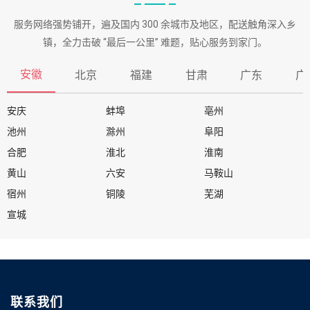
服务网络强势铺开，遍及国内 300 余城市及地区，配送触角深入乡
镇，全力击破 “最后一公里” 难题，贴心服务到家门。
安徽
北京
福建
甘肃
广东
广
安庆
蚌埠
亳州
池州
滁州
阜阳
合肥
淮北
淮南
黄山
六安
马鞍山
宿州
铜陵
芜湖
宣城
联系我们