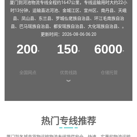
厦门到河池物流专线全程约1647公里，专线运输用时大约22小
时13分钟，运输直达
河池
、
金城江区
、
宜州区
、
南丹县
、
天峨
县
、
凤山县
、
东兰县
、
罗城仫佬族自治县
、
环江毛南族自治
县
、
巴马瑶族自治县
、
都安瑶族自治县
、
大化瑶族自治县
、。
更新时间：2026-08-06 06:20
200
150
6000
+
+
+
全国网点
优势线路
仓储托管
︾
热门专线推荐
厦门到各城市货物运输物流专线提供安全、快速、实惠的物流运输