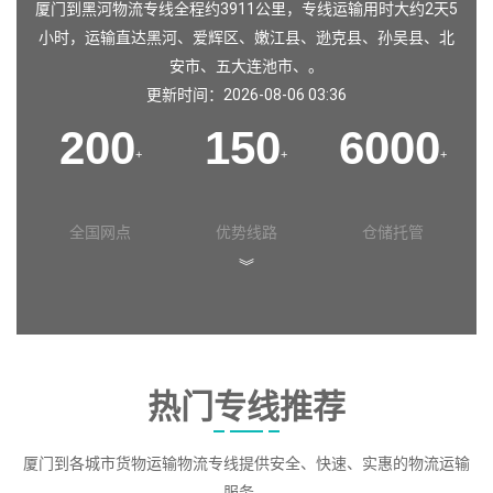
厦门到黑河物流专线全程约3911公里，专线运输用时大约2天5
小时，运输直达
黑河
、
爱辉区
、
嫩江县
、
逊克县
、
孙吴县
、
北
安市
、
五大连池市
、。
更新时间：2026-08-06 03:36
200
150
6000
+
+
+
全国网点
优势线路
仓储托管
︾
热门专线推荐
厦门到各城市货物运输物流专线提供安全、快速、实惠的物流运输
服务。