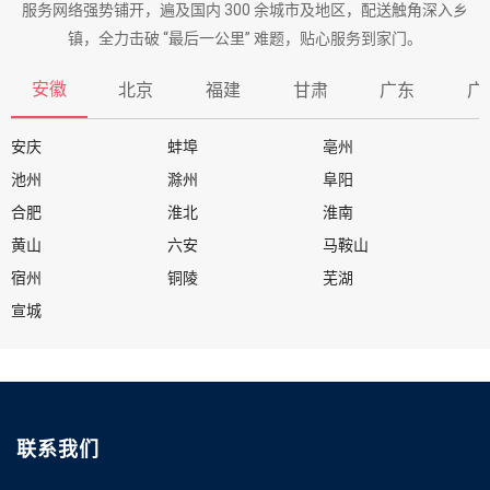
服务网络强势铺开，遍及国内 300 余城市及地区，配送触角深入乡
镇，全力击破 “最后一公里” 难题，贴心服务到家门。
安徽
北京
福建
甘肃
广东
广
安庆
蚌埠
亳州
池州
滁州
阜阳
合肥
淮北
淮南
黄山
六安
马鞍山
宿州
铜陵
芜湖
宣城
联系我们