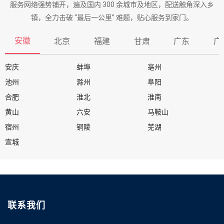
服务网络强势铺开，遍及国内 300 余城市及地区，配送触角深入乡
镇，全力击破 “最后一公里” 难题，贴心服务到家门。
安徽
北京
福建
甘肃
广东
广
安庆
蚌埠
亳州
池州
滁州
阜阳
合肥
淮北
淮南
黄山
六安
马鞍山
宿州
铜陵
芜湖
宣城
联系我们