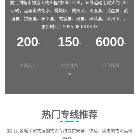
厦门到衡水物流专线全程约2051公里，专线运输用时大约1天1
小时，运输直达
衡水
、
桃城区
、
冀州区
、
枣强县
、
武邑县
、
武
强县
、
饶阳县
、
安平县
、
故城县
、
景县
、
阜城县
、
深州市
、。
更新时间：2026-08-08 03:48
200
150
6000
+
+
+
全国网点
优势线路
仓储托管
︾
热门专线推荐
厦门到各城市货物运输物流专线提供安全、快速、实惠的物流运输
服务。