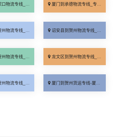
线_全境派送「多久能到」
厦门到承德物流专线_专业调车「合理收费」
线_收费介绍「随叫随到」
诏安县到贺州物流专线_诚信经营「高效快运」
_直达特快专线「定点发车」
龙文区到贺州物流专线_诚信经营「托运省心」
线_价格透明「快运有保障」
厦门到贺州货运专线-厦门到贺州物流公司_高效快运「损坏理赔」