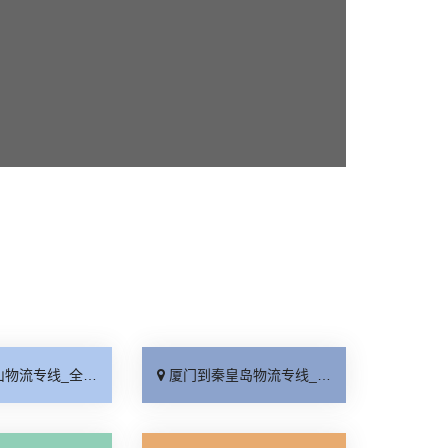
线_全境派送「收费介绍」
厦门到秦皇岛物流专线_高效运输「运保时效」