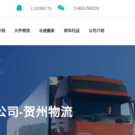
|
119298776
|
13400788202
专线
大件物流
长途搬家
轿车托运
公司介绍
公司-贺州物流