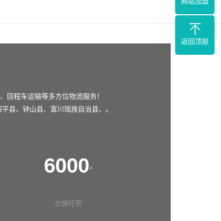
网站加盟
返回顶部
、回程车运输等多方位物流服务！
昭平县
、
钟山县
、
富川瑶族自治县
、。
6000
+
仓储托管