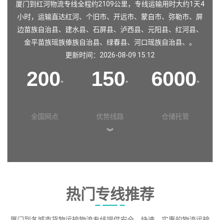
厦门到红河物流专线全程约2109公里，专线运输用时大约1天4
小时，运输直达
红河
、
个旧市
、
开远市
、
蒙自市
、
弥勒市
、
屏
边苗族自治县
、
建水县
、
石屏县
、
泸西县
、
元阳县
、
红河县
、
金平苗族瑶族傣族自治县
、
绿春县
、
河口瑶族自治县
、。
更新时间：2026-08-09 15:12
200
150
6000
+
+
+
全国网点
优势线路
仓储托管
︾
热门专线推荐
厦门到各城市货物运输物流专线提供安全、快速、实惠的物流运输