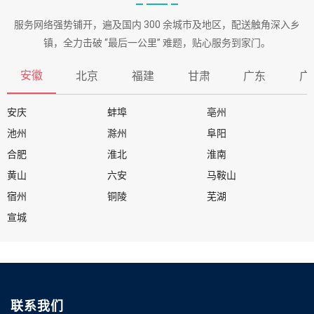
服务网络强势铺开，遍及国内 300 余城市及地区，配送触角深入乡
镇，全力击破 “最后一公里” 难题，贴心服务到家门。
安徽
北京
福建
甘肃
广东
广
安庆
蚌埠
亳州
池州
滁州
阜阳
合肥
淮北
淮南
黄山
六安
马鞍山
宿州
铜陵
芜湖
宣城
联系我们