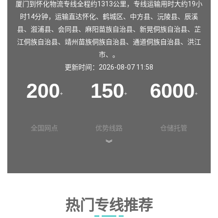
厦门到怀化物流专线全程约1313公里，专线运输用时大约19小
时14分钟，运输直达
怀化
、
鹤城区
、
中方县
、
沅陵县
、
辰溪
县
、
溆浦县
、
会同县
、
麻阳苗族自治县
、
新晃侗族自治县
、
芷
江侗族自治县
、
靖州苗族侗族自治县
、
通道侗族自治县
、
洪江
市
、。
更新时间：2026-08-07 11:58
200
150
6000
+
+
+
全国网点
优势线路
仓储托管
︾
热门专线推荐