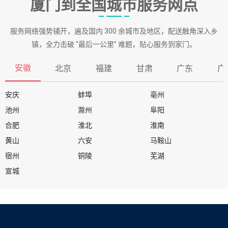
厦门到全国城市服务网点
服务网络强势铺开，遍及国内 300 余城市及地区，配送触角深入乡
镇，全力击破 “最后一公里” 难题，贴心服务到家门。
安徽
北京
福建
甘肃
广东
广
安庆
蚌埠
亳州
池州
滁州
阜阳
合肥
淮北
淮南
黄山
六安
马鞍山
宿州
铜陵
芜湖
宣城