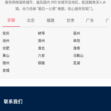
服务网络强势铺开，遍及国内 300 余城市及地区，配送触角深入乡
镇，全力击破 “最后一公里” 难题，贴心服务到家门。
安徽
北京
福建
甘肃
广东
广
安庆
蚌埠
亳州
池州
滁州
阜阳
合肥
淮北
淮南
黄山
六安
马鞍山
宿州
铜陵
芜湖
宣城
联系我们