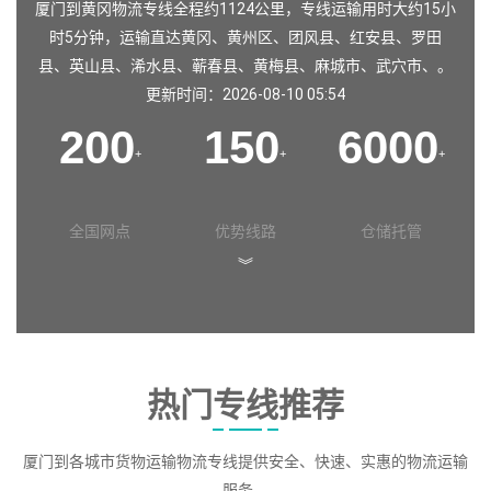
厦门到黄冈物流专线全程约1124公里，专线运输用时大约15小
时5分钟，运输直达
黄冈
、
黄州区
、
团风县
、
红安县
、
罗田
县
、
英山县
、
浠水县
、
蕲春县
、
黄梅县
、
麻城市
、
武穴市
、。
更新时间：2026-08-10 05:54
200
150
6000
+
+
+
全国网点
优势线路
仓储托管
︾
热门专线推荐
厦门到各城市货物运输物流专线提供安全、快速、实惠的物流运输
服务。