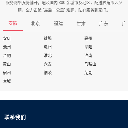
服务网络强势铺开，遍及国内 300 余城市及地区，配送触角深入乡
镇，全力击破 “最后一公里” 难题，贴心服务到家门。
安徽
北京
福建
甘肃
广东
广
安庆
蚌埠
亳州
池州
滁州
阜阳
合肥
淮北
淮南
黄山
六安
马鞍山
宿州
铜陵
芜湖
宣城
联系我们