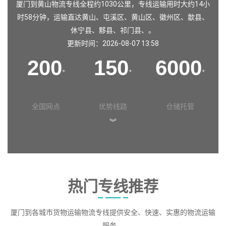
厦门到黄山物流专线全程约1030公里，专线运输用时大约14小
时58分钟，运输直达
黄山
、
屯溪区
、
黄山区
、
徽州区
、
歙县
、
休宁县
、
黟县
、
祁门县
、。
更新时间：2026-08-07 13:58
200
150
6000
+
+
+
全国网点
优势线路
仓储托管
︾
热门专线推荐
厦门到各城市货物运输物流专线提供安全、快速、实惠的物流运输
服务。