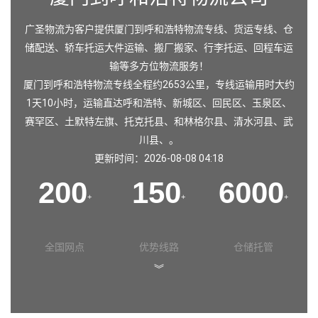
广圣物流为客户提供厦门到呼和浩特物流专线、货运专线、仓
储配送、轿车托运大件运输、搬厂搬家、行李托运、回程车运
输等多方位物流服务！
厦门到呼和浩特物流专线全程约2653公里，专线运输用时大约
1天10小时，运输直达
呼和浩特
、
新城区
、
回民区
、
玉泉区
、
赛罕区
、
土默特左旗
、
托克托县
、
和林格尔县
、
清水河县
、
武
川县
、。
更新时间：2026-08-08 04:18
200
150
6000
+
+
+
全国网点
优势线路
仓储托管
︾