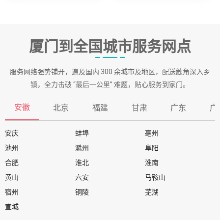
厦门到全国城市服务网点
服务网络强势铺开，遍及国内 300 余城市及地区，配送触角深入乡
镇，全力击破 “最后一公里” 难题，贴心服务到家门。
安徽
北京
福建
甘肃
广东
广
安庆
蚌埠
亳州
池州
滁州
阜阳
合肥
淮北
淮南
黄山
六安
马鞍山
宿州
铜陵
芜湖
宣城