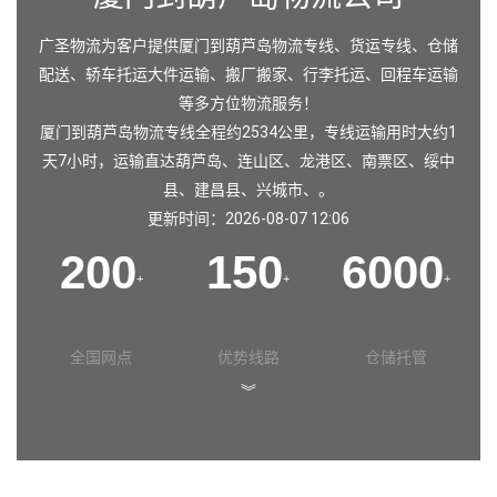
广圣物流为客户提供厦门到葫芦岛物流专线、货运专线、仓储
配送、轿车托运大件运输、搬厂搬家、行李托运、回程车运输
等多方位物流服务！
厦门到葫芦岛物流专线全程约2534公里，专线运输用时大约1
天7小时，运输直达
葫芦岛
、
连山区
、
龙港区
、
南票区
、
绥中
县
、
建昌县
、
兴城市
、。
更新时间：2026-08-07 12:06
200
150
6000
+
+
+
全国网点
优势线路
仓储托管
︾