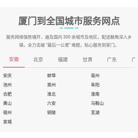
厦门到全国城市服务网点
服务网络强势铺开，遍及国内 300 余城市及地区，配送触角深入乡
镇，全力击破 “最后一公里” 难题，贴心服务到家门。
安徽
北京
福建
甘肃
广东
广
安庆
蚌埠
亳州
池州
滁州
阜阳
合肥
淮北
淮南
黄山
六安
马鞍山
宿州
铜陵
芜湖
宣城