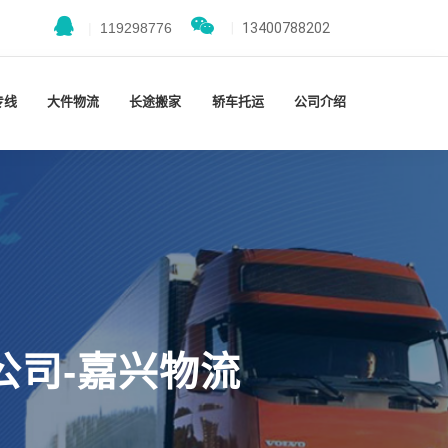
|
119298776
|
13400788202
专线
大件物流
长途搬家
轿车托运
公司介绍
公司-嘉兴物流