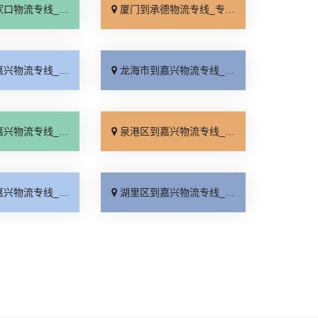
线_全境派送「多久能到」
厦门到承德物流专线_专业调车「合理收费」
线_整车配货「快速直达」
龙海市到嘉兴物流专线_收费介绍「急你所需」
线_专线直达「随叫随到」
泉港区到嘉兴物流专线_按时送达「专业靠谱」
线_直通专线「全程无虑」
湖里区到嘉兴物流专线_资质齐全「全程直达」