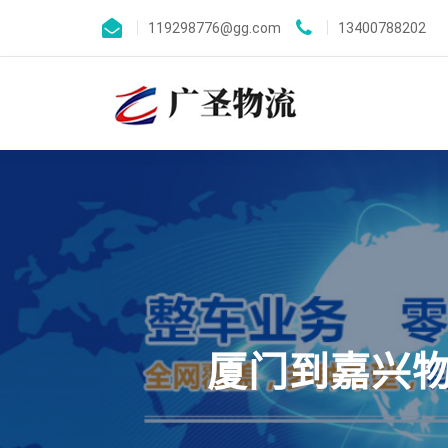
119298776@gg.com
13400788202
厦门到嘉兴物