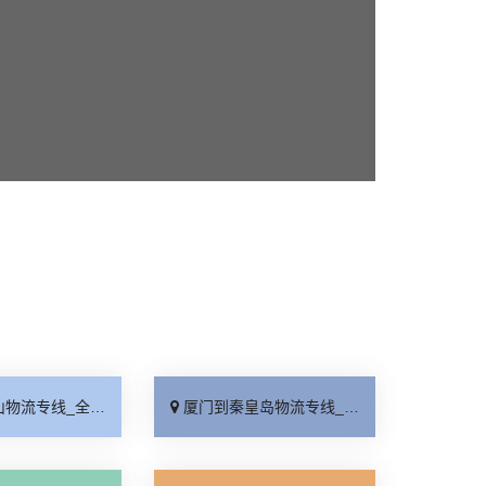
线_全境派送「收费介绍」
厦门到秦皇岛物流专线_高效运输「运保时效」