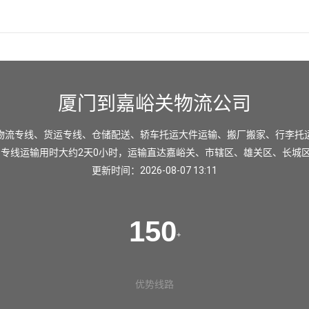
厦门到嘉峪关物流公司
物流专线、货运专线、仓储配送、轿车托运大件运输、搬厂搬家、行李托
，专线运输用时大约2天0小时，运输直达
嘉峪关
、
市辖区
、
雄关区
、
长城
更新时间：2026-08-07 13:11
150
+
优势线路