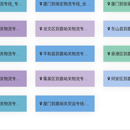
业靠谱「上门提货」
厦门到保定物流专线_全程直达「高效运输」
厦门到张家口物流专
站直达「全程无虑」
龙文区到嘉峪关物流专线_全程无虑「全境配送」
东山县到嘉峪关物流专
程无虑「托运放心」
平和县到嘉峪关物流专线_限时必达「价格透明」
泉港区到嘉峪关物流专
站直达「来电咨询」
集美区到嘉峪关物流专线_价格实惠「资质齐全」
同安区到嘉峪关物流专
坏理赔「全程直达」
厦门到嘉峪关货运专线-厦门到嘉峪关物流公司_准时准点「不随意加价」