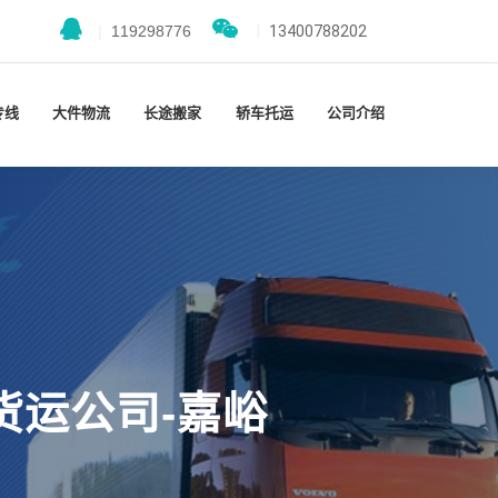
|
119298776
|
13400788202
专线
大件物流
长途搬家
轿车托运
公司介绍
货运公司-嘉峪