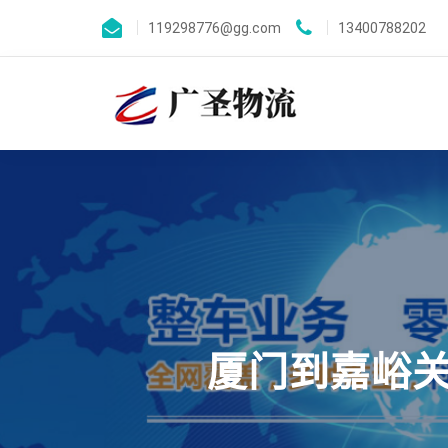
119298776@gg.com
13400788202
厦门到嘉峪关