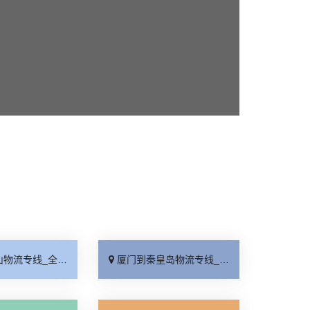
线_全境派送「收费介绍」
厦门到秦皇岛物流专线_高效运输「运保时效」