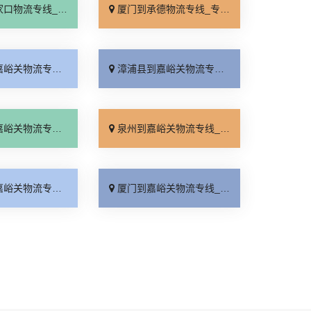
线_全境派送「多久能到」
厦门到承德物流专线_专业调车「合理收费」
线_损坏理赔「直达到站」
漳浦县到嘉峪关物流专线_一站直达「多年经验」
线_几天到达「直达不中转」
泉州到嘉峪关物流专线_上门提货「保证时效」
线_运价行情「专线查询」
厦门到嘉峪关物流专线_直达特快专线「随叫随到」