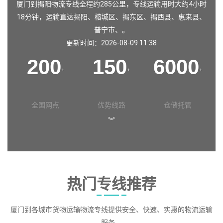
厦门到揭阳物流专线全程约285公里，专线运输用时大约4小时
18分钟，运输直达
揭阳
、
榕城区
、
揭东区
、
揭西县
、
惠来县
、
普宁市
、。
更新时间：2026-08-09 11:38
200
150
6000
+
+
+
全国网点
优势线路
仓储托管
︾
热门专线推荐
厦门到各城市货物运输物流专线提供安全、快速、实惠的物流运输
服务。