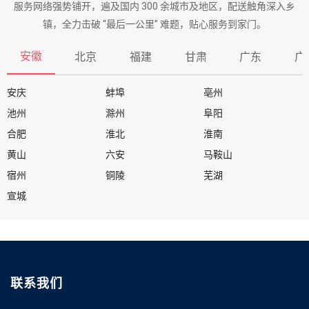
服务网络强势铺开，遍及国内 300 余城市及地区，配送触角深入乡
镇，全力击破 “最后一公里” 难题，贴心服务到家门。
安徽
北京
福建
甘肃
广东
广
安庆
蚌埠
亳州
池州
滁州
阜阳
合肥
淮北
淮南
黄山
六安
马鞍山
宿州
铜陵
芜湖
宣城
联系我们