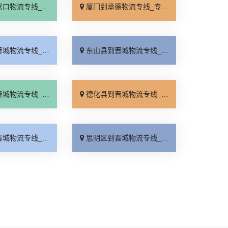
线_全境派送「多久能到」
厦门到承德物流专线_专业调车「合理收费」
线_价格透明「多少一吨」
东山县到晋城物流专线_运价行情「直发全境」
线_费用多少「按时送达」
德化县到晋城物流专线_要几天到「市县派送」
线_门到门接送「零担配货」
思明区到晋城物流专线_定点发车「快速响应」