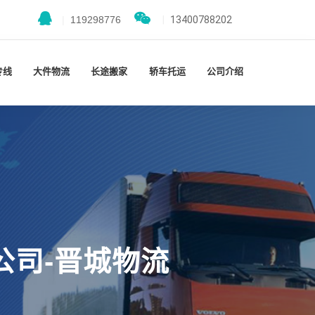
|
119298776
|
13400788202
专线
大件物流
长途搬家
轿车托运
公司介绍
公司-晋城物流