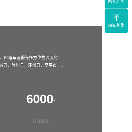
网站加盟
返回顶部
、回程车运输等多方位物流服务！
城县
、
陵川县
、
泽州县
、
高平市
、。
6000
+
仓储托管