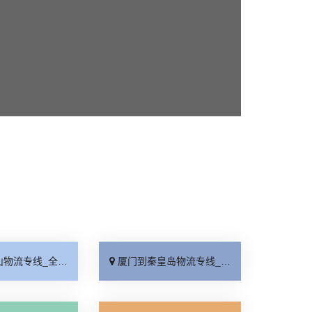
线_全境派送「收费介绍」
厦门到秦皇岛物流专线_高效运输「运保时效」