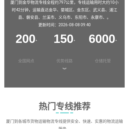
厦门到金华物流专线全程约797公里，专线运输用时大约10小
时42分钟，运输直达
金华
、
婺城区
、
金东区
、
武义县
、
浦江
县
、
磐安县
、
兰溪市
、
义乌市
、
东阳市
、
永康市
、。
更新时间：2026-08-08 09:40
200
150
6000
+
+
+
全国网点
优势线路
仓储托管
︾
热门专线推荐
厦门到各城市货物运输物流专线提供安全、快速、实惠的物流运输
服务。