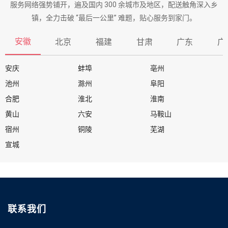
服务网络强势铺开，遍及国内 300 余城市及地区，配送触角深入乡
镇，全力击破 “最后一公里” 难题，贴心服务到家门。
安徽
北京
福建
甘肃
广东
广
安庆
蚌埠
亳州
池州
滁州
阜阳
合肥
淮北
淮南
黄山
六安
马鞍山
宿州
铜陵
芜湖
宣城
联系我们