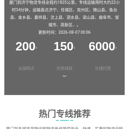
厦门到济宁物流专线全程约1825公里，专线运输用时大约22小
时34分钟，运输直达
济宁
、
任城区
、
兖州区
、
微山县
、
鱼台
县
、
金乡县
、
嘉祥县
、
汶上县
、
泗水县
、
梁山县
、
曲阜市
、
邹
城市
、
高新区
、。
更新时间：2026-08-07 00:06
200
150
6000
+
+
+
全国网点
优势线路
仓储托管
︾
热门专线推荐
厦门到各城市货物运输物流专线提供安全、快速、实惠的物流运输