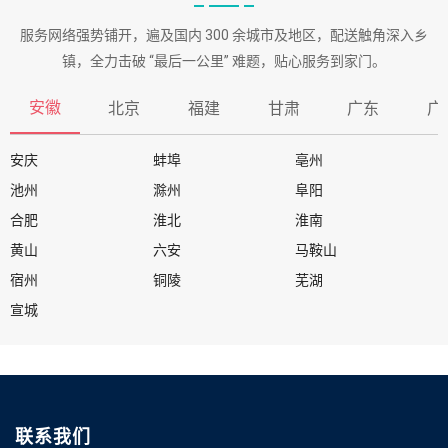
服务网络强势铺开，遍及国内 300 余城市及地区，配送触角深入乡
镇，全力击破 “最后一公里” 难题，贴心服务到家门。
安徽
北京
福建
甘肃
广东
广
安庆
蚌埠
亳州
池州
滁州
阜阳
合肥
淮北
淮南
黄山
六安
马鞍山
宿州
铜陵
芜湖
宣城
联系我们