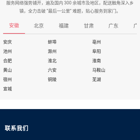
服务网络强势铺开，遍及国内 300 余城市及地区，配送触角深入乡
镇，全力击破 “最后一公里” 难题，贴心服务到家门。
安徽
北京
福建
甘肃
广东
广
安庆
蚌埠
亳州
池州
滁州
阜阳
合肥
淮北
淮南
黄山
六安
马鞍山
宿州
铜陵
芜湖
宣城
联系我们