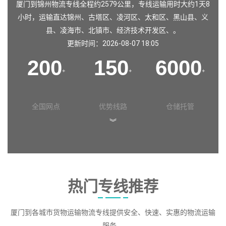
厦门到锦州物流专线全程约2579公里，专线运输用时大约1天8
小时，运输直达
锦州
、
古塔区
、
凌河区
、
太和区
、
黑山县
、
义
县
、
凌海市
、
北镇市
、
经济技术开发区
、。
更新时间：2026-08-07 18:05
200
150
6000
+
+
+
全国网点
优势线路
仓储托管
︾
热门专线推荐
厦门到各城市货物运输物流专线提供安全、快速、实惠的物流运输
服务。