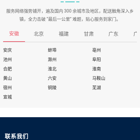
服务网络强势铺开，遍及国内 300 余城市及地区，配送触角深入乡
镇，全力击破 “最后一公里” 难题，贴心服务到家门。
安徽
北京
福建
甘肃
广东
广
安庆
蚌埠
亳州
池州
滁州
阜阳
合肥
淮北
淮南
黄山
六安
马鞍山
宿州
铜陵
芜湖
宣城
联系我们