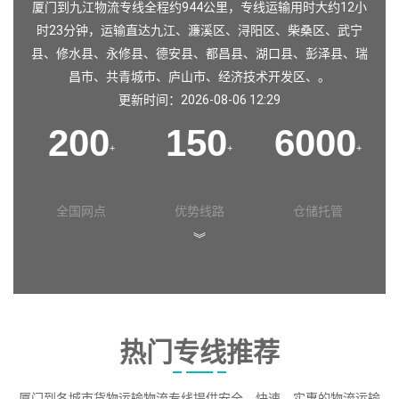
厦门到九江物流专线全程约944公里，专线运输用时大约12小
时23分钟，运输直达
九江
、
濂溪区
、
浔阳区
、
柴桑区
、
武宁
县
、
修水县
、
永修县
、
德安县
、
都昌县
、
湖口县
、
彭泽县
、
瑞
昌市
、
共青城市
、
庐山市
、
经济技术开发区
、。
更新时间：2026-08-06 12:29
200
150
6000
+
+
+
全国网点
优势线路
仓储托管
︾
热门专线推荐
厦门到各城市货物运输物流专线提供安全、快速、实惠的物流运输