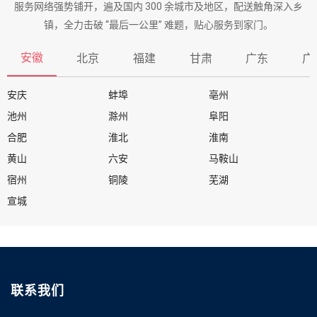
服务网络强势铺开，遍及国内 300 余城市及地区，配送触角深入乡
镇，全力击破 “最后一公里” 难题，贴心服务到家门。
安徽
北京
福建
甘肃
广东
广
安庆
蚌埠
亳州
池州
滁州
阜阳
合肥
淮北
淮南
黄山
六安
马鞍山
宿州
铜陵
芜湖
宣城
联系我们