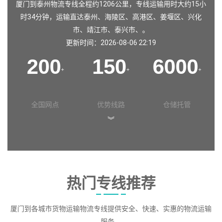
厦门到泰州物流专线全程约1206公里，专线运输用时大约15小
时34分钟，运输直达
泰州
、
海陵区
、
高港区
、
姜堰区
、
兴化
市
、
靖江市
、
泰兴市
、。
更新时间：2026-08-06 22:19
200
150
6000
+
+
+
全国网点
优势线路
仓储托管
︾
热门专线推荐
厦门到各城市货物运输物流专线提供安全、快速、实惠的物流运输
服务。