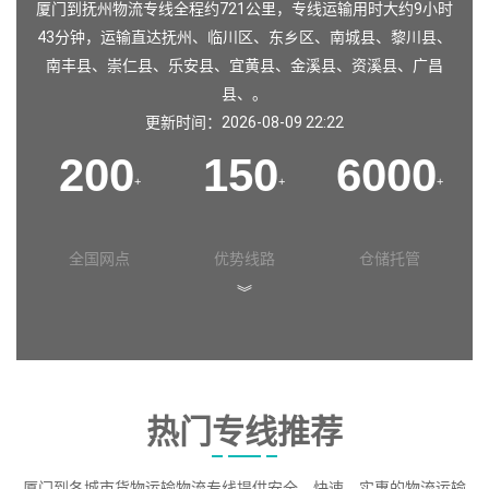
厦门到抚州物流专线全程约721公里，专线运输用时大约9小时
43分钟，运输直达
抚州
、
临川区
、
东乡区
、
南城县
、
黎川县
、
南丰县
、
崇仁县
、
乐安县
、
宜黄县
、
金溪县
、
资溪县
、
广昌
县
、。
更新时间：2026-08-09 22:22
200
150
6000
+
+
+
全国网点
优势线路
仓储托管
︾
热门专线推荐
厦门到各城市货物运输物流专线提供安全、快速、实惠的物流运输