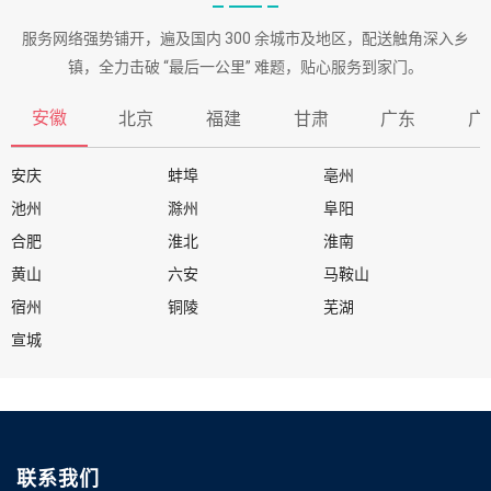
服务网络强势铺开，遍及国内 300 余城市及地区，配送触角深入乡
镇，全力击破 “最后一公里” 难题，贴心服务到家门。
安徽
北京
福建
甘肃
广东
广
安庆
蚌埠
亳州
池州
滁州
阜阳
合肥
淮北
淮南
黄山
六安
马鞍山
宿州
铜陵
芜湖
宣城
联系我们