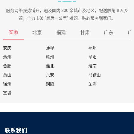
服务网络强势铺开，遍及国内 300 余城市及地区，配送触角深入乡
镇，全力击破 “最后一公里” 难题，贴心服务到家门。
安徽
北京
福建
甘肃
广东
广
安庆
蚌埠
亳州
池州
滁州
阜阳
合肥
淮北
淮南
黄山
六安
马鞍山
宿州
铜陵
芜湖
宣城
联系我们