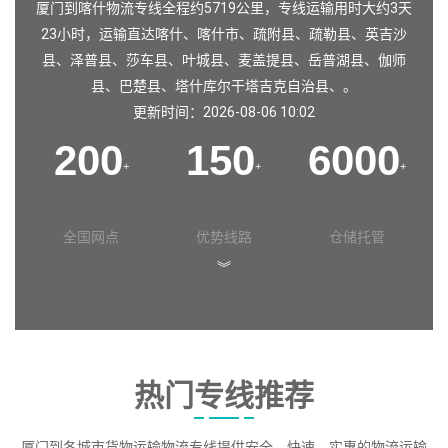
厦门到喀什物流专线全程约5719公里，专线运输用时大约3天
23小时，运输直达
喀什
、
喀什市
、
疏附县
、
疏勒县
、
英吉沙
县
、
泽普县
、
莎车县
、
叶城县
、
麦盖提县
、
岳普湖县
、
伽师
县
、
巴楚县
、
塔什库尔干塔吉克自治县
、。
更新时间：2026-08-06 10:02
200
150
6000
+
+
+
全国网点
优势线路
仓储托管
︾
热门专线推荐
厦门到各城市货物运输物流专线提供安全、快速、实惠的物流运输