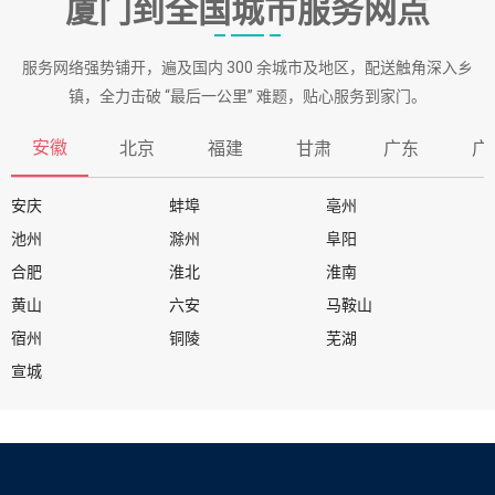
厦门到全国城市服务网点
服务网络强势铺开，遍及国内 300 余城市及地区，配送触角深入乡
镇，全力击破 “最后一公里” 难题，贴心服务到家门。
安徽
北京
福建
甘肃
广东
广
安庆
蚌埠
亳州
池州
滁州
阜阳
合肥
淮北
淮南
黄山
六安
马鞍山
宿州
铜陵
芜湖
宣城