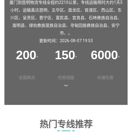
厦门到昆明物流专线全程约2210公里，专线运输用时大约1天5
小时，运输直达
昆明
、
五华区
、
盘龙区
、
官渡区
、
西山区
、
东
川区
、
呈贡区
、
晋宁区
、
富民县
、
宜良县
、
石林彝族自治县
、
嵩明县
、
禄劝彝族苗族自治县
、
寻甸回族彝族自治县
、
安宁
市
、。
更新时间：2026-08-07 19:53
200
150
6000
+
+
+
全国网点
优势线路
仓储托管
︾
热门专线推荐