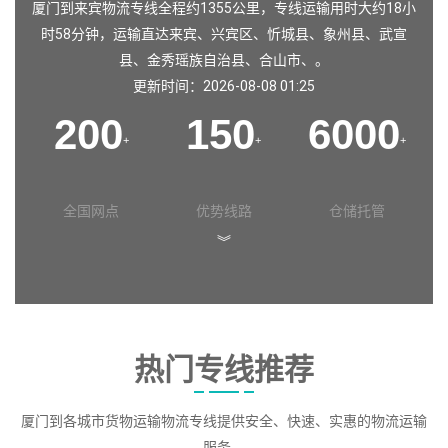
厦门到来宾物流专线全程约1355公里，专线运输用时大约18小
时58分钟，运输直达
来宾
、
兴宾区
、
忻城县
、
象州县
、
武宣
县
、
金秀瑶族自治县
、
合山市
、。
更新时间：2026-08-08 01:25
200
150
6000
+
+
+
全国网点
优势线路
仓储托管
︾
热门专线推荐
厦门到各城市货物运输物流专线提供安全、快速、实惠的物流运输
服务。