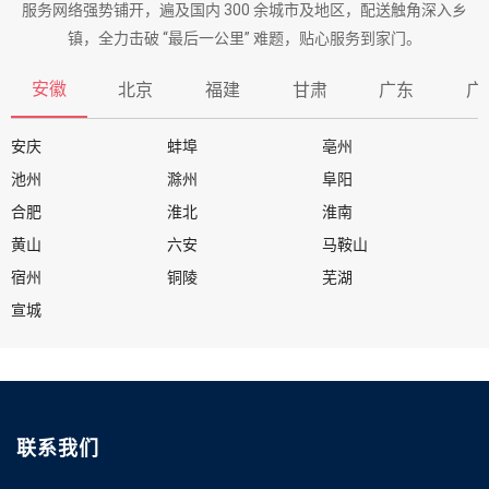
服务网络强势铺开，遍及国内 300 余城市及地区，配送触角深入乡
镇，全力击破 “最后一公里” 难题，贴心服务到家门。
安徽
北京
福建
甘肃
广东
广
安庆
蚌埠
亳州
池州
滁州
阜阳
合肥
淮北
淮南
黄山
六安
马鞍山
宿州
铜陵
芜湖
宣城
联系我们