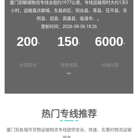
厦门到聊城物流专线全程约1977公里，专线运输用时大约1天0
小时，运输直达
聊城
、
东昌府区
、
阳谷县
、
莘县
、
茌平县
、
东
阿县
、
冠县
、
高唐县
、
临清市
、。
更新时间：2026-08-06 18:26
200
150
6000
+
+
+
全国网点
优势线路
仓储托管
︾
热门专线推荐
厦门到各城市货物运输物流专线提供安全、快速、实惠的物流运输
服务。