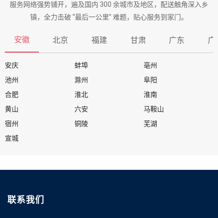
服务网络强势铺开，遍及国内 300 余城市及地区，配送触角深入乡
镇，全力击破 “最后一公里” 难题，贴心服务到家门。
安徽
北京
福建
甘肃
广东
广
安庆
蚌埠
亳州
池州
滁州
阜阳
合肥
淮北
淮南
黄山
六安
马鞍山
宿州
铜陵
芜湖
宣城
联系我们