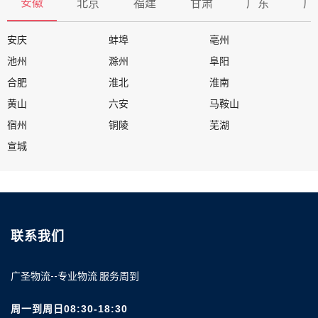
安徽
北京
福建
甘肃
广东
广
安庆
蚌埠
亳州
池州
滁州
阜阳
合肥
淮北
淮南
黄山
六安
马鞍山
宿州
铜陵
芜湖
宣城
联系我们
广圣物流--专业物流 服务周到
周一到周日08:30-18:30