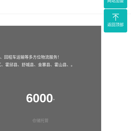
网站加盟
返回顶部
、回程车运输等多方位物流服务！
区
、
霍邱县
、
舒城县
、
金寨县
、
霍山县
、。
6000
+
仓储托管