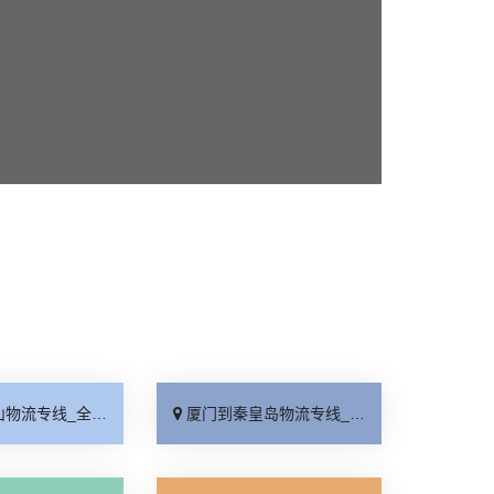
线_全境派送「收费介绍」
厦门到秦皇岛物流专线_高效运输「运保时效」