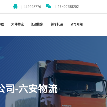
|
119298776
|
13400788202
专线
大件物流
长途搬家
轿车托运
公司介绍
公司-六安物流