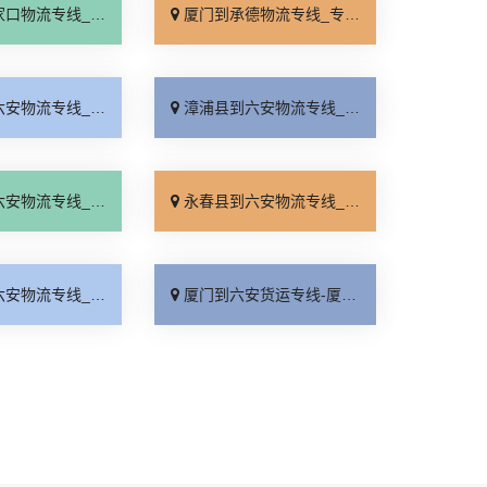
线_全境派送「多久能到」
厦门到承德物流专线_专业调车「合理收费」
线_合同承运「物流拼车」
漳浦县到六安物流专线_多久能到「运价查询」
线_专业可靠「全境派送」
永春县到六安物流专线_快速响应「多久时间」
线_需要几天「上门取件」
厦门到六安货运专线-厦门到六安物流公司_快运有保障「全程无虑」