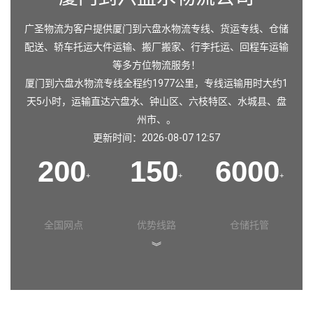
广圣物流为客户提供厦门到六盘水物流专线、货运专线、仓储
配送、轿车托运大件运输、搬厂搬家、行李托运、回程车运输
等多方位物流服务！
厦门到六盘水物流专线全程约1977公里，专线运输用时大约1
天5小时，运输直达
六盘水
、
钟山区
、
六枝特区
、
水城县
、
盘
州市
、。
更新时间：2026-08-07 12:57
200
150
6000
+
+
+
全国网点
优势线路
仓储托管
︾