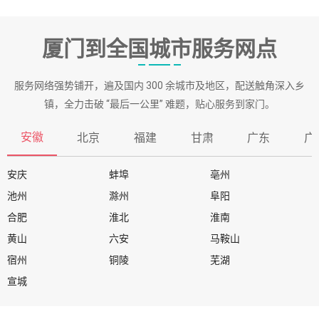
厦门到全国城市服务网点
服务网络强势铺开，遍及国内 300 余城市及地区，配送触角深入乡
镇，全力击破 “最后一公里” 难题，贴心服务到家门。
安徽
北京
福建
甘肃
广东
广
安庆
蚌埠
亳州
池州
滁州
阜阳
合肥
淮北
淮南
黄山
六安
马鞍山
宿州
铜陵
芜湖
宣城