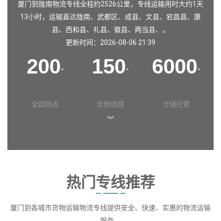
厦门到陇南物流专线全程约2526公里，专线运输用时大约1天
13小时，运输直达
陇南
、
武都区
、
成县
、
文县
、
宕昌县
、
康
县
、
西和县
、
礼县
、
徽县
、
两当县
、。
更新时间：2026-08-06 21:39
200
150
6000
+
+
+
全国网点
优势线路
仓储托管
︾
热门专线推荐
厦门到各城市货物运输物流专线提供安全、快速、实惠的物流运输
服务。