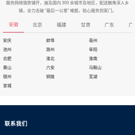
服务网络强势铺开，遍及国内 300 余城市及地区，配送触角深入乡
镇，全力击破 “最后一公里” 难题，贴心服务到家门。
安徽
北京
福建
甘肃
广东
广
安庆
蚌埠
亳州
池州
滁州
阜阳
合肥
淮北
淮南
黄山
六安
马鞍山
宿州
铜陵
芜湖
宣城
联系我们