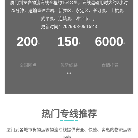
厦门到龙岩物流专线全程约164公里，专线运输用时大约2小时
25分钟，运输直达
龙岩
、
新罗区
、
永定区
、
长汀县
、
上杭县
、
武平县
、
连城县
、
漳平市
、。
更新时间：2026-08-06 16:43
200
150
6000
+
+
+
全国网点
优势线路
仓储托管
︾
热门专线推荐
厦门到各城市货物运输物流专线提供安全、快速、实惠的物流运输
服务。