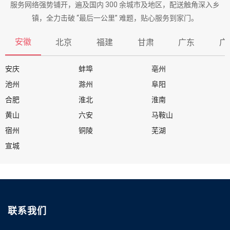
服务网络强势铺开，遍及国内 300 余城市及地区，配送触角深入乡
镇，全力击破 “最后一公里” 难题，贴心服务到家门。
安徽
北京
福建
甘肃
广东
广
安庆
蚌埠
亳州
池州
滁州
阜阳
合肥
淮北
淮南
黄山
六安
马鞍山
宿州
铜陵
芜湖
宣城
联系我们