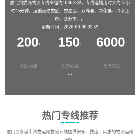
厦门到娄底物流专线全程约1036公里，专线运输用时大约15小
时45分钟，运输直达
娄底
、
娄星区
、
双峰县
、
新化县
、
冷水江
市
、
涟源市
、。
更新时间：2026-08-08 03:59
200
150
6000
+
+
+
全国网点
优势线路
仓储托管
︾
热门专线推荐
厦门到各城市货物运输物流专线提供安全、快速、实惠的物流运输
服务。