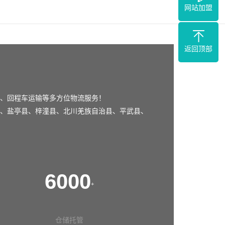
网站加盟
返回顶部
、回程车运输等多方位物流服务！
、
盐亭县
、
梓潼县
、
北川羌族自治县
、
平武县
、
6000
+
仓储托管