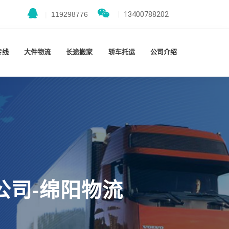
|
119298776
|
13400788202
专线
大件物流
长途搬家
轿车托运
公司介绍
公司-绵阳物流