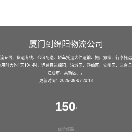
厦门到绵阳物流公司
流专线、货运专线、仓储配送、轿车托运大件运输、搬厂搬家、行李托运
输用时大约1天10小时，运输直达
绵阳
、
涪城区
、
游仙区
、
安州区
、
三台县
江油市
、
高新区
、。
更新时间：2026-08-07 20:18
150
+
优势线路