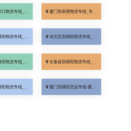
线_全境派送「多久能到」
厦门到承德物流专线_专业调车「合理收费」
_省事省心「直达特快专线」
龙文区到绵阳物流专线_快速直达「合同承运」
线_每日发车「服务周到」
长泰县到绵阳物流专线_价位合理「多久能到」
_多少一方「直达特快专线」
厦门到绵阳货运专线-厦门到绵阳物流公司_直达往返「来电咨询」