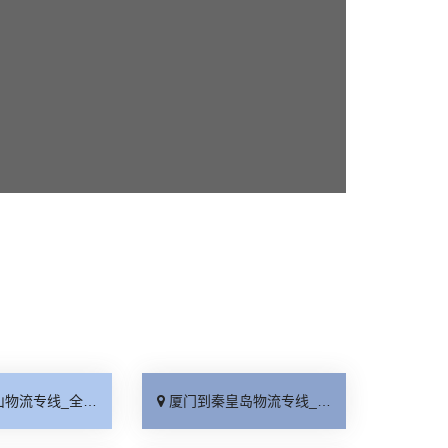
线_全境派送「收费介绍」
厦门到秦皇岛物流专线_高效运输「运保时效」