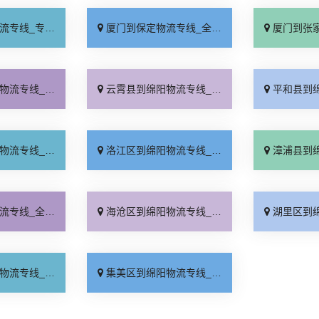
业靠谱「上门提货」
厦门到保定物流专线_全程直达「高效运输」
厦门到张家口物流专
理收费「价格实惠」
云霄县到绵阳物流专线_多少一吨「托运省心」
平和县到绵阳物流专线
运有保障「运价行情」
洛江区到绵阳物流专线_合同承运「运保时效」
漳浦县到绵阳物流专
境配送「市县闪送」
海沧区到绵阳物流专线_随叫随到「高速快运」
湖里区到绵阳物流专线
日发车「保证时效」
集美区到绵阳物流专线_市县闪送「多久时间」