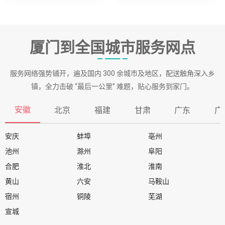
厦门到全国城市服务网点
服务网络强势铺开，遍及国内 300 余城市及地区，配送触角深入乡
镇，全力击破 “最后一公里” 难题，贴心服务到家门。
安徽
北京
福建
甘肃
广东
广
安庆
蚌埠
亳州
池州
滁州
阜阳
合肥
淮北
淮南
黄山
六安
马鞍山
宿州
铜陵
芜湖
宣城