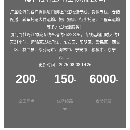
广圣物流为客户提供厦门到牡丹江物流专线、货运专线、仓储
配送、轿车托运大件运输、搬厂搬家、行李托运、回程车运输
等多方位物流服务！
厦门到牡丹江物流专线全程约3622公里，专线运输用时大约1
天21小时，运输直达
牡丹江
、
东安区
、
阳明区
、
爱民区
、
西安
区
、
林口县
、
绥芬河市
、
海林市
、
宁安市
、
穆棱市
、
东宁
市
、。
更新时间：2026-08-08 14:26
200
150
6000
+
+
+
全国网点
优势线路
仓储托管
︾