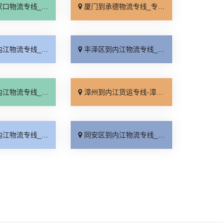
线_全境派送「多久能到」
厦门到承德物流专线_专业调车「合理收费」
线_价位合理「无需中转」
丰泽区到内江物流专线_直达往返「直达到站」
线_运价查询「全境到达」
漳州到内江货运专线-漳州到内江物流公司_上门提货「门到门接送」
线_托运放心「诚信为先」
同安区到内江物流专线_无需中转「高效运输」