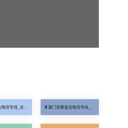
线_全境派送「收费介绍」
厦门到秦皇岛物流专线_高效运输「运保时效」