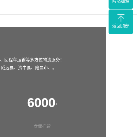
网站加盟
返回顶部
、回程车运输等多方位物流服务！
、
威远县
、
资中县
、
隆昌市
、。
6000
+
仓储托管