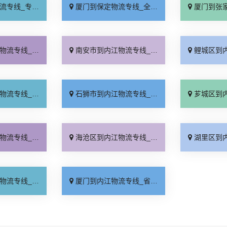
业靠谱「上门提货」
厦门到保定物流专线_全程直达「高效运输」
厦门到张家口物流专
务周到「全境配送」
南安市到内江物流专线_按时送达「价格实惠」
鲤城区到内江物流专
位合理「一站直达」
石狮市到内江物流专线_多少一吨「定点发车」
芗城区到内江物流专
门提货「送货上门」
海沧区到内江物流专线_收费标准「价位合理」
湖里区到内江物流专
心物流「急你所需」
厦门到内江物流专线_省事省心「按时送达」