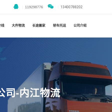
|
119298776
|
13400788202
专线
大件物流
长途搬家
轿车托运
公司介绍
公司-内江物流