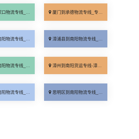
线_全境派送「多久能到」
厦门到承德物流专线_专业调车「合理收费」
线_随叫随到「多少公里」
漳浦县到南阳物流专线_省事省心「定点发车」
线_要几天到「物流拼车」
漳州到南阳货运专线-漳州到南阳物流公司_定点发车「运价查询」
线_价位合理「送货上门」
思明区到南阳物流专线_零担配货「运保时效」