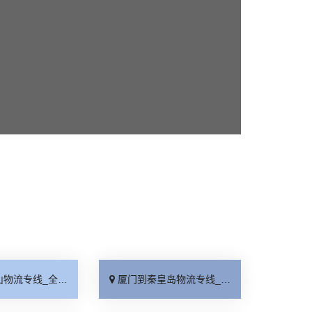
线_全境派送「收费介绍」
厦门到秦皇岛物流专线_高效运输「运保时效」