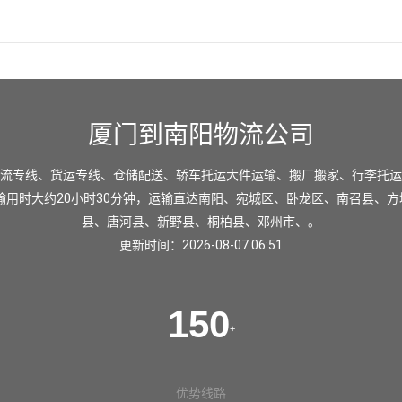
厦门到南阳物流公司
流专线、货运专线、仓储配送、轿车托运大件运输、搬厂搬家、行李托运
输用时大约20小时30分钟，运输直达
南阳
、
宛城区
、
卧龙区
、
南召县
、
方
县
、
唐河县
、
新野县
、
桐柏县
、
邓州市
、。
更新时间：2026-08-07 06:51
150
+
优势线路