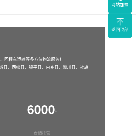
网站加盟
返回顶部
、回程车运输等多方位物流服务！
城县
、
西峡县
、
镇平县
、
内乡县
、
淅川县
、
社旗
6000
+
仓储托管