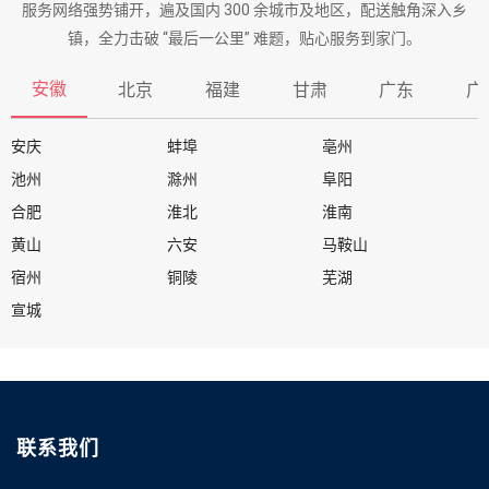
服务网络强势铺开，遍及国内 300 余城市及地区，配送触角深入乡
镇，全力击破 “最后一公里” 难题，贴心服务到家门。
安徽
北京
福建
甘肃
广东
广
安庆
蚌埠
亳州
池州
滁州
阜阳
合肥
淮北
淮南
黄山
六安
马鞍山
宿州
铜陵
芜湖
宣城
联系我们