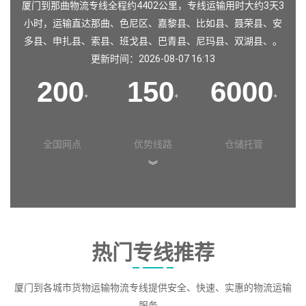
厦门到那曲物流专线全程约4402公里，专线运输用时大约3天3
小时，运输直达
那曲
、
色尼区
、
嘉黎县
、
比如县
、
聂荣县
、
安
多县
、
申扎县
、
索县
、
班戈县
、
巴青县
、
尼玛县
、
双湖县
、。
更新时间：2026-08-07 16:13
200
150
6000
+
+
+
全国网点
优势线路
仓储托管
︾
热门专线推荐
厦门到各城市货物运输物流专线提供安全、快速、实惠的物流运输
服务。