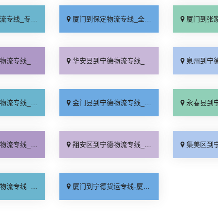
业靠谱「上门提货」
厦门到保定物流专线_全程直达「高效运输」
厦门到张家口物流专
业靠谱「诚信经营」
华安县到宁德物流专线_门到门配送「资质齐全」
泉州到宁德货运专线-泉州到
发全境「专业可靠」
金门县到宁德物流专线_快运直达「急你所需」
永春县到宁德物流专
货到门「专线查询」
翔安区到宁德物流专线_专线查询「直达不中转」
集美区到宁德物流专
运省心「送货上门」
厦门到宁德货运专线-厦门到宁德物流公司_直达特快专线「天天发车」