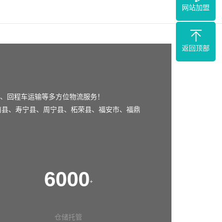
网站加盟
返回顶部
、回程车运输等多方位物流服务！
南县
、
寿宁县
、
周宁县
、
柘荣县
、
福安市
、
福鼎
6000
+
仓储托管