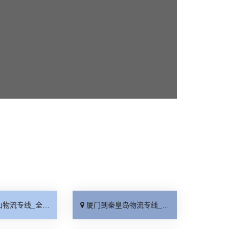
线_全境派送「收费介绍」
厦门到秦皇岛物流专线_高效运输「运保时效」