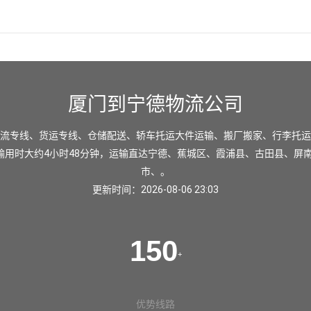
厦门到宁德物流公司
流专线、货运专线、仓储配送、轿车托运大件运输、搬厂搬家、行李托运
输用时大约4小时48分钟，运输直达
宁德
、
蕉城区
、
霞浦县
、
古田县
、
屏
市
、。
更新时间：2026-08-06 23:03
150
+
优势线路