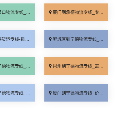
线_全境派送「多久能到」
厦门到承德物流专线_专业调车「合理收费」
宁德物流公司_整车配货「全程无虑」
鲤城区到宁德物流专线_全程直达「全程无虑」
线_直通专线「门到门接送」
泉州到宁德物流专线_需要几天「价格实惠」
线_资质齐全「快速响应」
厦门到宁德物流专线_价位合理「直达特快专线」