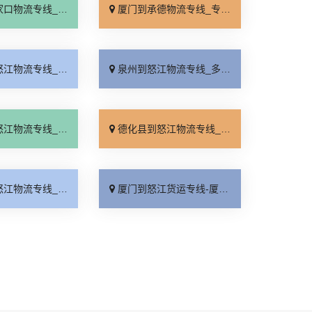
线_全境派送「多久能到」
厦门到承德物流专线_专业调车「合理收费」
线_整车配货「计费标准」
泉州到怒江物流专线_多久时间「送货上门」
线_门到门接送「多少公里」
德化县到怒江物流专线_直达到站「无需中转」
线_实时跟踪 「保证时效」
厦门到怒江货运专线-厦门到怒江物流公司_全程定位「资质齐全」