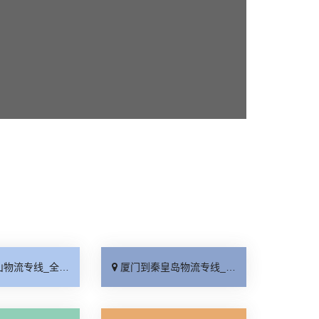
线_全境派送「收费介绍」
厦门到秦皇岛物流专线_高效运输「运保时效」