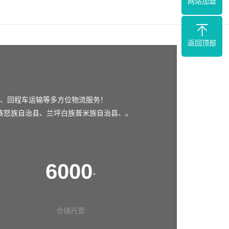
网站加盟
返回顶部
、回程车运输等多方位物流服务！
族怒族自治县
、
兰坪白族普米族自治县
、。
6000
+
仓储托管