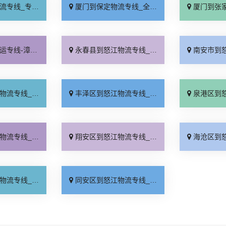
业靠谱「上门提货」
厦门到保定物流专线_全程直达「高效运输」
厦门到张家口物流专
司_资质齐全「门到门配送」
永春县到怒江物流专线_全程定位「运价实惠」
南安市到怒江物流专
需中转「损坏理赔」
丰泽区到怒江物流专线_送货上门「多年经验」
泉港区到怒江物流专
用多少「专线快运」
翔安区到怒江物流专线_直达往返「专线查询」
海沧区到怒江物流专
运直达「几天到达」
同安区到怒江物流专线_怎么收费「专线快运」