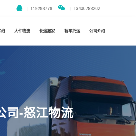
|
119298776
|
13400788202
专线
大件物流
长途搬家
轿车托运
公司介绍
公司-怒江物流