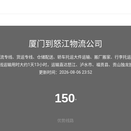
厦门到怒江物流公司
流专线、货运专线、仓储配送、轿车托运大件运输、搬厂搬家、行李托运
线运输用时大约1天13小时，运输直达
怒江
、
泸水市
、
福贡县
、
贡山独龙
更新时间：2026-08-06 23:52
150
+
优势线路