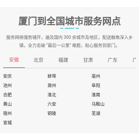
厦门到全国城市服务网点
服务网络强势铺开，遍及国内 300 余城市及地区，配送触角深入乡
镇，全力击破 “最后一公里” 难题，贴心服务到家门。
安徽
北京
福建
甘肃
广东
广
安庆
蚌埠
亳州
池州
滁州
阜阳
合肥
淮北
淮南
黄山
六安
马鞍山
宿州
铜陵
芜湖
宣城