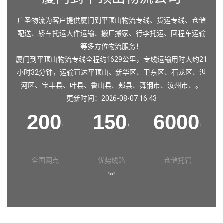
广圣物流为客户提供厦门到平顶山物流专线、货运专线、仓储
配送、轿车托运大件运输、搬厂搬家、行李托运、回程车运输
等多方位物流服务！
厦门到平顶山物流专线全程约1629公里，专线运输用时大约21
小时32分钟，运输直达
平顶山
、
新华区
、
卫东区
、
石龙区
、
湛
河区
、
宝丰县
、
叶县
、
鲁山县
、
郏县
、
舞钢市
、
汝州市
、。
更新时间：2026-08-07 16:43
200
150
6000
+
+
+
全国网点
优势线路
仓储托管
︾